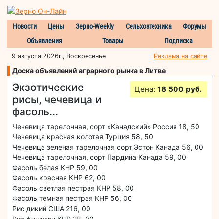
Новости
Цены
Зерно-Weekly
Сельхозтехника
Форумы
Объявления
Товары
Подписка
9 августа 2026г., Воскресенье
Реклама на сайте
Доска объявлений аграрного рынка в Литве
Экзотические
Цена:
18 500 руб.
рисы, чечевица и
фасоль...
Чечевица тарелочная, сорт «Канадский» Россия 18, 50
Чечевица красная колотая Турция 58, 50
Чечевица зеленая тарелочная сорт Эстон Канада 56, 00
Чечевица тарелочная, сорт Пардина Канада 59, 00
Фасоль белая КНР 59, 00
Фасоль красная КНР 62, 00
Фасоль светлая пестрая КНР 58, 00
Фасоль темная пестрая КНР 56, 00
Рис дикий США 216, 00
Рис фушигон КНР 28, 00